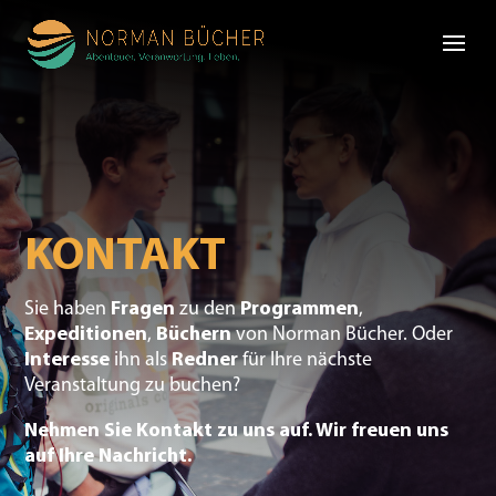
KONTAKT
Sie haben
Fragen
zu den
Programmen
,
Expeditionen
,
Büchern
von Norman Bücher. Oder
Interesse
ihn als
Redner
für Ihre nächste
Veranstaltung zu buchen?
Nehmen Sie Kontakt zu uns auf. Wir freuen uns
auf Ihre Nachricht.